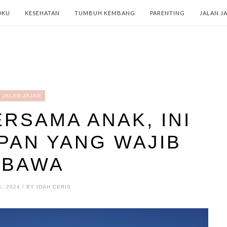
OKU
KESEHATAN
TUMBUH KEMBANG
PARENTING
JALAN J
JALAN-JAJAN
RSAMA ANAK, INI
PAN YANG WAJIB
IBAWA
, 2024 / BY IDAH CERIS