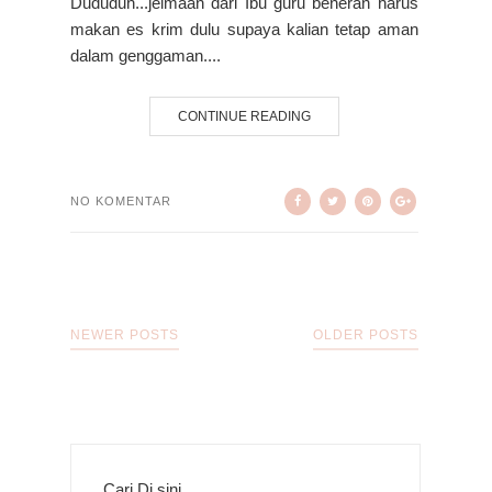
Dududuh...jelmaan dari Ibu guru beneran harus
makan es krim dulu supaya kalian tetap aman
dalam genggaman....
CONTINUE READING
NO KOMENTAR
NEWER POSTS
OLDER POSTS
Cari Di sini