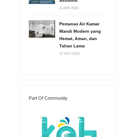
Astronot
11 APR 2026
Pemanas Air Kamar
Mandi Modern yang
Hemat, Aman, dan
Tahan Lama
27 NOV 2025
Part Of Community