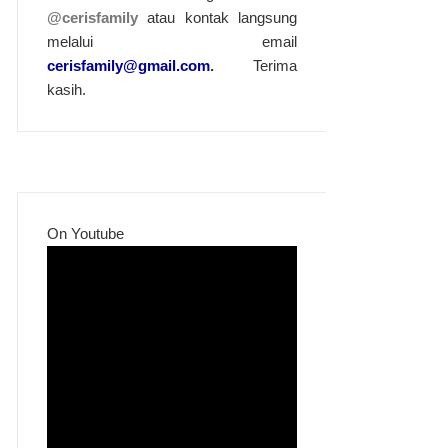
@cerisfamily
atau kontak langsung
melalui email
cerisfamily@gmail.com
.
Terima
kasih.
On Youtube