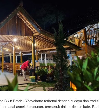
g Bikin Betah - Yogyakarta terkenal dengan budaya dan tradisi
m berbagai aspek kehidupan, termasuk dalam desain kafe. Bagi